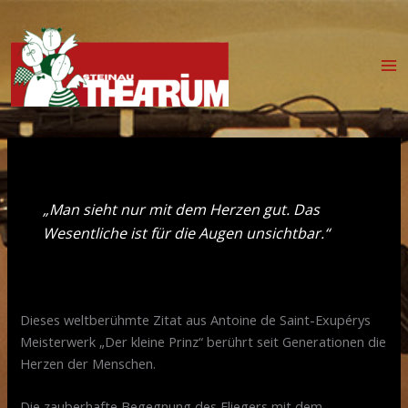
Zum
Inhalt
springen
„Man sieht nur mit dem Herzen gut. Das
Wesentliche ist für die Augen unsichtbar.“
Dieses weltberühmte Zitat aus Antoine de Saint-Exupérys
Meisterwerk „Der kleine Prinz“ berührt seit Generationen die
Herzen der Menschen.
Die zauberhafte Begegnung des Fliegers mit dem