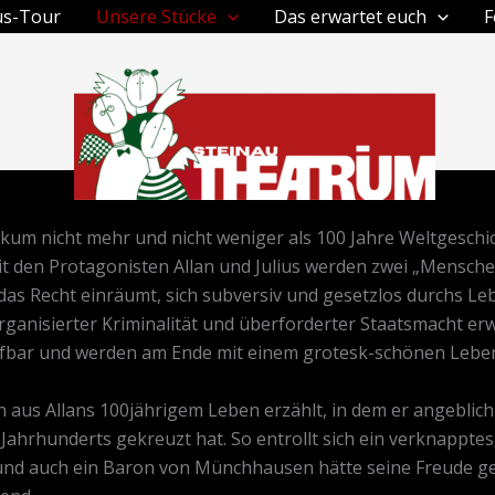
us-Tour
Unsere Stücke
Das erwartet euch
F
um nicht mehr und nicht weniger als 100 Jahre Weltgeschich
t den Protagonisten Allan und Julius werden zwei „Menschen
das Recht einräumt, sich subversiv und gesetzlos durchs Le
anisierter Kriminalität und überforderter Staatsmacht erwe
bar und werden am Ende mit einem grotesk-schönen Lebe
aus Allans 100jährigem Leben erzählt, in dem er angeblich
 Jahrhunderts gekreuzt hat. So entrollt sich ein verknappt
und auch ein Baron von Münchhausen hätte seine Freude g