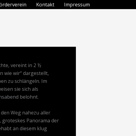
örderverein
Kontakt
Impressum
te, vereint in 2 ½
 wie wir“ dargestellt,
ben zu schlängeln. Im
isen sie sich als
nsabend belohnt.
 den Weg nahezu aller
es, groteskes Panorama der
ehabt an diesem klug