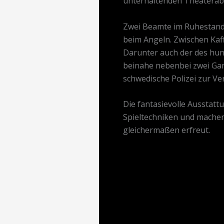
unterhaltenden Theaterab
Zwei Beamte im Ruhestand 
beim Angeln. Zwischen Kaf
Darunter auch der des hund
beinahe nebenbei zwei Gan
schwedische Polizei zur Ve
Die fantasievolle Ausstatt
Spieltechniken und machen
gleichermaßen erfreut.