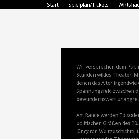
Zum
Start
Spielplan/Tickets
Wirtsha
Inhalt
springen
Wir versprechen dem Publik
Stunden wildes Theater. Mi
denen das Alter irgendwie 
Spannungsfeld zwischen org
bewundernswert unangreif
Am Rande werden Episoden 
politischen Größen des 20.
jüngeren Weltgeschichte, 