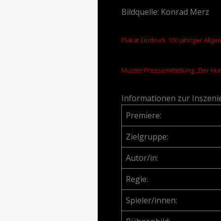
Bildquelle: Konrad Merz
Plakat Eindruck 100 jähriger Allg
Muster Pressemitteilung „Der Hu
Informationen zur Inszen
Premiere:
Zielgruppe:
Autor/in:
Regie:
Spieler/innen: