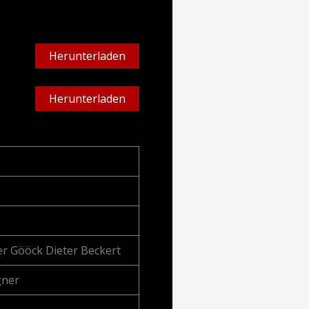
Herunterladen
Herunterladen
er Gööck Dieter Beckert
gner