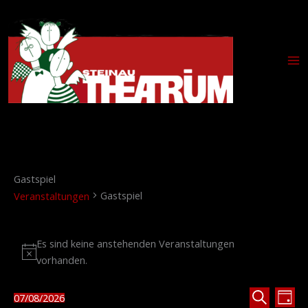
Zum
Inhalt
springen
Gastspiel
Gastspiel
Veranstaltungen
Veranstaltungen
Es sind keine anstehenden Veranstaltungen
für
Hinweis
vorhanden.
August
7,
2026
Veranstaltu
Vera
07/08/2026
Tag